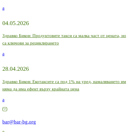
a
04.05.2026
Здравко Биков: Продуктовите такси са малка част от цената, но
са ключови за рециклирането
a
28.04.2026
Здравко Биков: Екотаксите са под 1% на уред, намаляването им
няма да има ефект върху крайната цена
a
bar@bar-bg.org