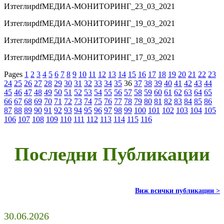
Изтегли
pdf
МЕДИА-МОНИТОРИНГ_23_03_2021
Изтегли
pdf
МЕДИА-МОНИТОРИНГ_19_03_2021
Изтегли
pdf
МЕДИА-МОНИТОРИНГ_18_03_2021
Изтегли
pdf
МЕДИА-МОНИТОРИНГ_17_03_2021
Pages
1
2
3
4
5
6
7
8
9
10
11
12
13
14
15
16
17
18
19
20
21
22
23
24
25
26
27
28
29
30
31
32
33
34
35
36
37
38
39
40
41
42
43
44
45
46
47
48
49
50
51
52
53
54
55
56
57
58
59
60
61
62
63
64
65
66
67
68
69
70
71
72
73
74
75
76
77
78
79
80
81
82
83
84
85
86
87
88
89
90
91
92
93
94
95
96
97
98
99
100
101
102
103
104
105
106
107
108
109
110
111
112
113
114
115
116
Последни Публикации
Виж всички публикации >
30.06.2026