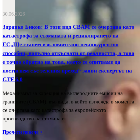
30.06.2026
Здравко Биков: В този вид CBAM се очертава като
катастрофа за стоманата и рециклирането на
ЕС„Ще станем изключително неконкурентно
способни, напълно откъснати от реалността, а това
е точно обратно на това, което се опитваме да
постигнем със зеления преход“ заяви експертът на
GTF 6.0
Механизмът за корекция на въглеродните емисии на
границите (CBAM), във вида, в който изглежда в момента,
се очертава като катастрофа за европейското
производство на стомана и…
Прочети повече >