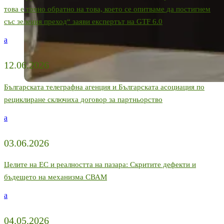
това е точно обратно на това, което се опитваме да постигнем
със зеления преход“ заяви експертът на GTF 6.0
a
12.06.2026
Българската телеграфна агенция и Българската асоциация по
рециклиране сключиха договор за партньорство
a
03.06.2026
Целите на ЕС и реалността на пазара: Скритите дефекти и
бъдещето на механизма СВАМ
a
04.05.2026