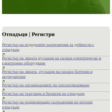
Отпадъци | Регистри
Регистър на издадените разрешения за дейности с
отпадъци
Регистър на лицата,пускащи на пазара електрическо и
електронно оборудване
Регистър на лицата, пускащи на пазара батерии и
акумулатори
Регистър на организациите по оползотворяване
Регистър на търговци и брокери на отпадъци
Регистър на рециклиращи съоръжения по потоци
отпадъци