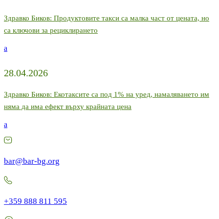
Здравко Биков: Продуктовите такси са малка част от цената, но
са ключови за рециклирането
a
28.04.2026
Здравко Биков: Екотаксите са под 1% на уред, намаляването им
няма да има ефект върху крайната цена
a
bar@bar-bg.org
+359 888 811 595