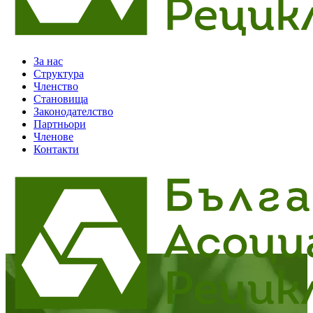
За нас
Структура
Членство
Становища
Законодателство
Партньори
Членове
Контакти