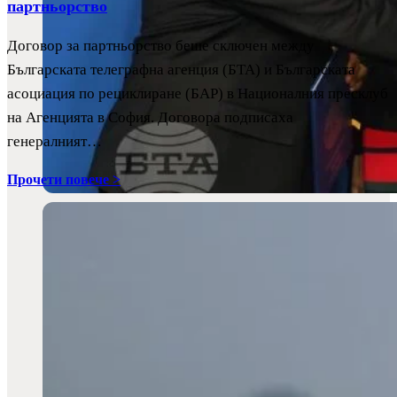
партньорство
Договор за партньорство беше сключен между
Българската телеграфна агенция (БТА) и Българската
асоциация по рециклиране (БАР) в Националния пресклуб
на Агенцията в София. Договора подписаха
генералният…
Прочети повече >