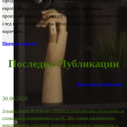
Продуктовите такси са финансов инструмент, базиран на
европейското законодателство, който задължава
производителите да носят отговорност за продуктите си,
след като станат отпадък Продуктовите такси, често
наричани…
Прочети повече >
Последни Публикации
Виж всички публикации >
30.06.2026
Здравко Биков: В този вид CBAM се очертава като катастрофа за
стоманата и рециклирането на ЕС„Ще станем изключително
неконкурентно способни, напълно откъснати от реалността, а