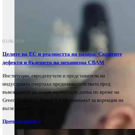
03.06.2026
Целите на ЕС и реалността на пазара: Скритите
дефекти и бъдещето на механизма СВАМ
Институции, евродепутати и представители на
индустрията очертаха предизвикателствата пред
въвеждането на новия въглероден данък по време на
Green Transition Forum 6.0 Механизмът за корекция на
въглеродните…
Прочети повече >