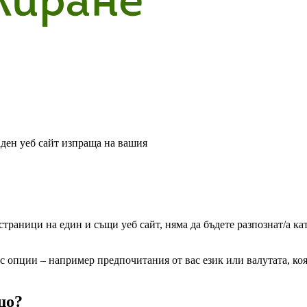
аден уеб сайт изпраща на вашия
траници на един и същи уеб сайт, няма да бъдете разпознат/а к
ас опции – например предпочитания от вас език или валутата, коят
що?