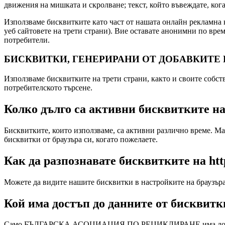
движения на мишката и скролване; текст, който въвеждате, кога
Използваме бисквитките като част от нашата онлайн рекламна к
уеб сайтовете на трети страни). Вие оставате анонимни по вре
потребители.
БИСКВИТКИ, ГЕНЕРИРАНИ ОТ ДОБАВКИТЕ
Използваме бисквитките на трети страни, както и своите собств
потребителското търсене.
Колко дълго са активни бисквитките на h
Бисквитките, които използваме, са активни различно време. Ма
бисквитки от браузъра си, когато пожелаете.
Как да разпознавате бисквитките на http
Можете да видите нашите бисквитки в настройките на браузъра
Кой има достъп до данните от бисквитки 
Само БЪЛГАРСКА АСОЦИАЦИЯ ПО РЕЦИКЛИРАНЕ има достъп до