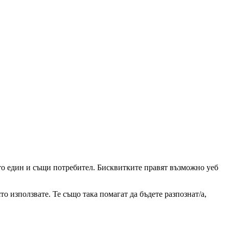
ато един и същи потребител. Бисквитките правят възможно уеб
о използвате. Те също така помагат да бъдете разпознат/а,