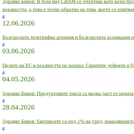
Здравко Биков: В този вид CBAM се очертава като катастр
реалността, а това е точно обратно на това, което се опитв
a
12.06.2026
Българската телеграфна агенция и Българската асоциация 
a
03.06.2026
Целите на ЕС и реалността на пазара: Скритите дефекти 
a
04.05.2026
Здравко Биков: Продуктовите такси са малка част от цената
a
28.04.2026
Здравко Биков: Екотаксите са под 1% на уред, намаляванет
a