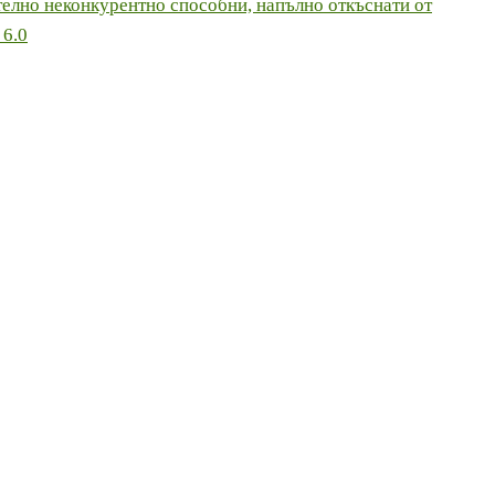
телно неконкурентно способни, напълно откъснати от
 6.0