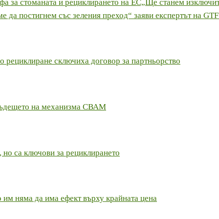
офа за стоманата и рециклирането на ЕС„Ще станем изключи
аме да постигнем със зеления преход“ заяви експертът на GTF
по рециклиране сключиха договор за партньорство
и бъдещето на механизма СВАМ
, но са ключови за рециклирането
о им няма да има ефект върху крайната цена