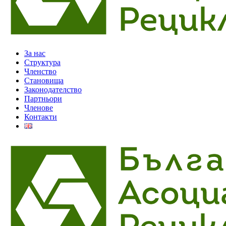
За нас
Структура
Членство
Становища
Законодателство
Партньори
Членове
Контакти