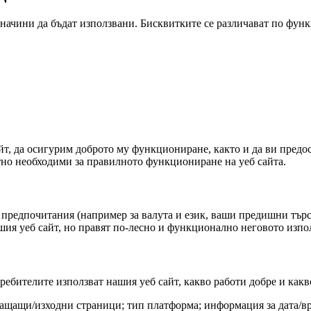
начини да бъдат използвани. Бисквитките се различават по функ
т, да осигурим доброто му функциониране, както и да ви предос
тно необходими за правилното функциониране на уеб сайта.
едпочитания (например за валута и език, ваши предишни търсен
ия уеб сайт, но правят по-лесно и функционално неговото изпол
ребителите използват нашия уеб сайт, какво работи добре и какв
ращащи/изходни страници; тип платформа; информация за дата/вр