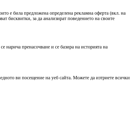
оито е била предложена определена рекламна оферта (вкл. на
ват бисквитки, за да анализират поведението на своите
 се нарича пренасочване и се базира на историята на
ледното ви посещение на уеб сайта. Можете да изтриете всички