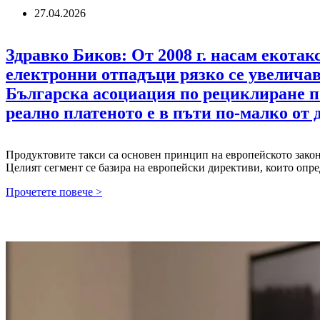
27.04.2026
Здравко Биков: От 2008 г. насам екотак
електронни отпадъци рязко се увеличав
Българска асоциация по рециклиране по
реално платеното е в пъти по-малко от
Продуктовите такси са основен принцип на европейското зако
Целият сегмент се базира на европейски директиви, които опр
Здравко
Прочетете повече >
Биков:
От
2008
г.
насам
екотаксите
почти
не
са
актуализирани,