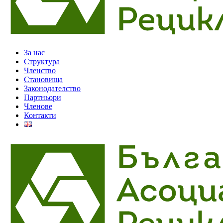
За нас
Структура
Членство
Становища
Законодателство
Партньори
Членове
Контакти