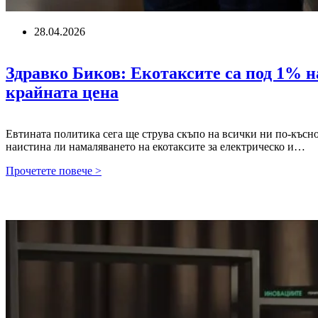
28.04.2026
Здравко Биков: Екотаксите са под 1% н
крайната цена
Евтината политика сега ще струва скъпо на всички ни по-късно
наистина ли намаляването на екотаксите за електрическо и…
Здравко
Прочетете повече >
Биков:
Екотаксите
са
под
1%
на
уред,
намаляването
им
няма
да