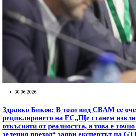
30.06.2026
Здравко Биков: В този вид CBAM се оче
рециклирането на ЕС„Ще станем изклю
откъснати от реалността, а това е точно
зеления преход“ заяви експертът на GTF