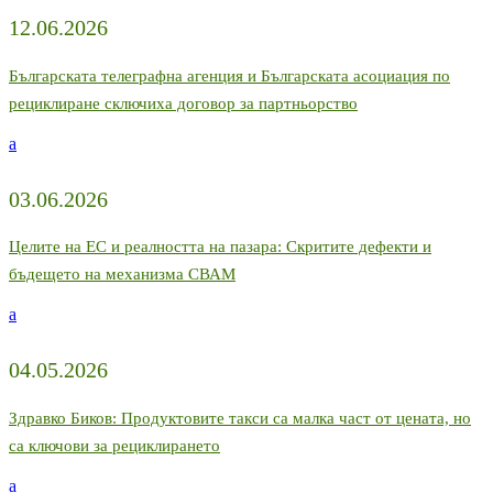
12.06.2026
Българската телеграфна агенция и Българската асоциация по
рециклиране сключиха договор за партньорство
a
03.06.2026
Целите на ЕС и реалността на пазара: Скритите дефекти и
бъдещето на механизма СВАМ
a
04.05.2026
Здравко Биков: Продуктовите такси са малка част от цената, но
са ключови за рециклирането
a