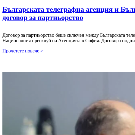
Българската телеграфна агенция и Бъл
договор за партньорство
Договор за партньорство беше сключен между Българската теле
Националния пресклуб на Агенцията в София. Договора подп
Българската
Прочетете повече >
телеграфна
агенция
и
Българската
асоциация
по
рециклиране
сключиха
договор
за
партньорство