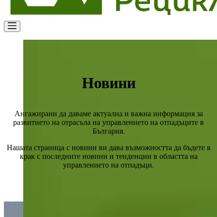
Новини
Ангажирани да даваме актуална и важна информация за
развитието на отрасъла на управлението на отпадъците в
България.
Нашата страница с новини ви дава възможността да бъдете в
крак с последните новини и тенденции в областта на
управлението на отпадъци.