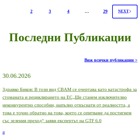
отпадъци
в
1
2
3
4
…
29
NEXT
ЕСи
въвеждането
на
задължителната
Последни Публикации
електронна
система/DIWASS/
от
21
май
Виж всички публикации >
2026
г.,
съгласно
30.06.2026
Регламента
за
Здравко Биков: В този вид CBAM се очертава като катастрофа за
превоз
на
стоманата и рециклирането на ЕС„Ще станем изключително
отпадъци
неконкурентно способни, напълно откъснати от реалността, а
това е точно обратно на това, което се опитваме да постигнем
със зеления преход“ заяви експертът на GTF 6.0
a