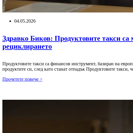
04.05.2026
Здравко Биков: Продуктовите такси са м
рециклирането
Продуктовите такси са финансов инструмент, базиран на европе
продуктите си, след като станат отпадък Продуктовите такси, ч
Здравко
Прочетете повече >
Биков:
Продуктовите
такси
са
малка
част
от
цената,
но
са