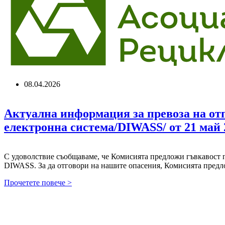
рискът
от
орязване
на
екотаксите
08.04.2026
Актуална информация за превоза на от
електронна система/DIWASS/ от 21 май 2
С удоволствие съобщаваме, че Комисията предложи гъвкавост 
DIWASS. За да отговори на нашите опасения, Комисията пред
Актуална
Прочетете повече >
информация
за
превоза
на