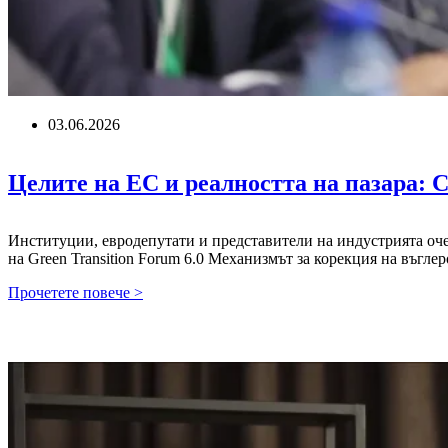
03.06.2026
Целите на ЕС и реалността на пазара:
Институции, евродепутати и представители на индустрията оче
на Green Transition Forum 6.0 Механизмът за корекция на въг
Целите
Прочетете повече >
на
ЕС
и
реалността
на
пазара:
Скритите
дефекти