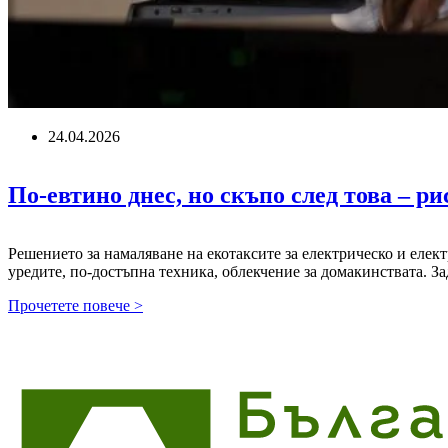
е
в
пъти
по-
малко
от
държавната
такса
24.04.2026
По-евтино днес, но скъпо след това – р
Решението за намаляване на екотаксите за електрическо и елек
уредите, по-достъпна техника, облекчение за домакинствата. За
По-
Прочетете повече >
евтино
днес,
но
скъпо
след
това
–