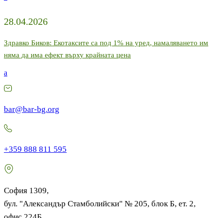
28.04.2026
Здравко Биков: Екотаксите са под 1% на уред, намаляването им
няма да има ефект върху крайната цена
a
bar@bar-bg.org
+359 888 811 595
София 1309,
бул. "Александър Стамболийски" № 205, блок Б, ет. 2,
офис 224Б