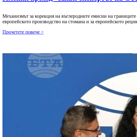
Механизмът за корекция на въглеродните емисии на границите (
европейското производство на стомана и за европейското рец
Здравко
Прочетете повече >
Биков:
В
този
вид
CBAM
се
очертава
като
катастрофа
за
стоманата
и
рециклирането
на
ЕС„Ще
станем
изключително
неконкурентно
способни,