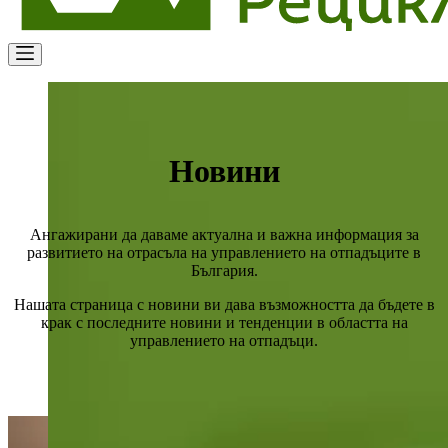
Новини
Ангажирани да даваме актуална и важна информация за
развитието на отрасъла на управлението на отпадъците в
България.
Нашата страница с новини ви дава възможността да бъдете в
крак с последните новини и тенденции в областта на
управлението на отпадъци.