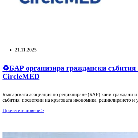
21.11.2025
♻️БАР организира граждански събития 
CircleMED
Българската асоциация по рециклиране (БАР) кани граждани и
събития, посветени на кръговата икономика, рециклирането и
Прочетете повече >
♻️БАР
организира
граждански
събития
за