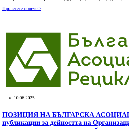
МОСВ
Прочетете повече >
контролира
изпълнението
на
целите
по
управление
на
отпадъците
извън
ценовите
параметри
на
дейностите
10.06.2025
ПОЗИЦИЯ НА БЪЛГАРСКА АСОЦИАЦИ
публикации за дейността на Организаци