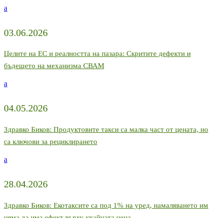
a
03.06.2026
Целите на ЕС и реалността на пазара: Скритите дефекти и
бъдещето на механизма СВАМ
a
04.05.2026
Здравко Биков: Продуктовите такси са малка част от цената, но
са ключови за рециклирането
a
28.04.2026
Здравко Биков: Екотаксите са под 1% на уред, намаляването им
няма да има ефект върху крайната цена