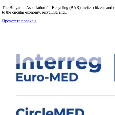
The Bulgarian Association for Recycling (BAR) invites citizens and repr
to the circular economy, recycling, and…
Прочетете повече >
♻️
BAR
Organises
Civic
Events
on
Circular
Economy
and
Sustainable
Future
under
the
CircleMED
Project