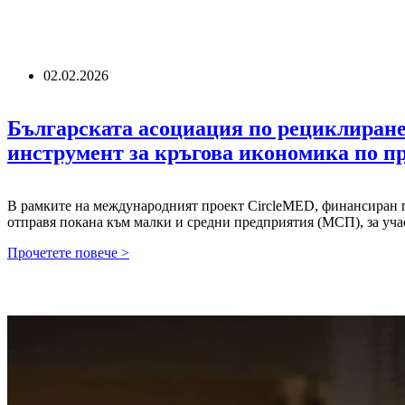
02.02.2026
Българската асоциация по рециклиране
инструмент за кръгова икономика по п
В рамките на международният проект CircleMED, финансиран п
отправя покана към малки и средни предприятия (МСП), за уч
Българската
Прочетете повече >
асоциация
по
рециклиране
кани
МСП
да
участват
в
тестване