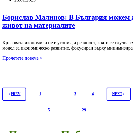
Борислав Малинов: В България можем да
живот на материалите
Кръговата икономика не е утопия, а реалност, която се случва 
модел за икономическо развитие, фокусиран върху минимизир
Борислав
Прочетете повече >
Малинов:
В
България
можем
да
превърнем
1
2
3
4
PREV
NEXT
отпадъка
в
ценен
5
…
29
ресурс
и
да
дадем
нов