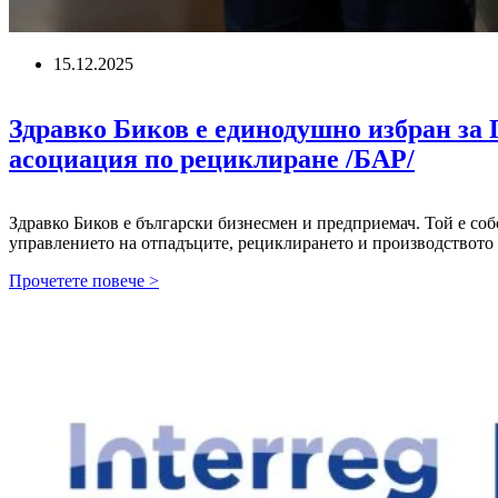
15.12.2025
Здравко Биков е единодушно избран за 
асоциация по рециклиране /БАР/
Здравко Биков е български бизнесмен и предприемач. Той е с
управлението на отпадъците, рециклирането и производството
Здравко
Прочетете повече >
Биков
е
единодушно
избран
за
Председател
на
Управителния
съвет
на