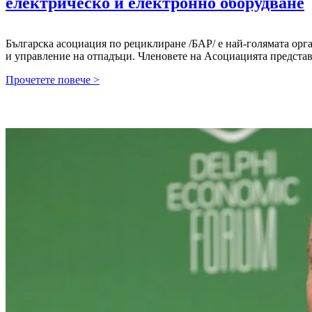
електрическо и електронно оборудване
Българска асоциация по рециклиране /БАР/ е най-голямата орг
и управление на отпадъци. Членовете на Асоциацията предста
ПОЗИЦИЯ
Прочетете повече >
НА
БЪЛГАРСКА
АСОЦИАЦИЯ
ПО
РЕЦИКЛИРАНЕ
Относно:
Медийни
публикации
за
дейността
на
Организациите
по
оползотворяване
на
отпадъци
от
електрическо