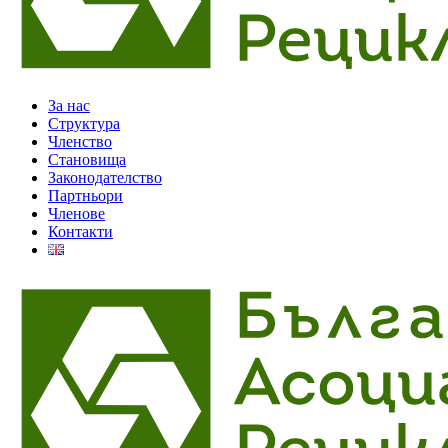
За нас
Структура
Членство
Становища
Законодателство
Партньори
Членове
Контакти