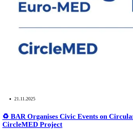
Българска
асоциация
по
рециклиране
/
БАР/
21.11.2025
♻️ BAR Organises Civic Events on Circula
CircleMED Project