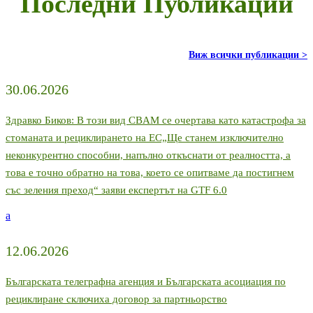
Последни Публикации
живот
на
материалите
Виж всички публикации >
30.06.2026
Здравко Биков: В този вид CBAM се очертава като катастрофа за
стоманата и рециклирането на ЕС„Ще станем изключително
неконкурентно способни, напълно откъснати от реалността, а
това е точно обратно на това, което се опитваме да постигнем
със зеления преход“ заяви експертът на GTF 6.0
a
12.06.2026
Българската телеграфна агенция и Българската асоциация по
рециклиране сключиха договор за партньорство