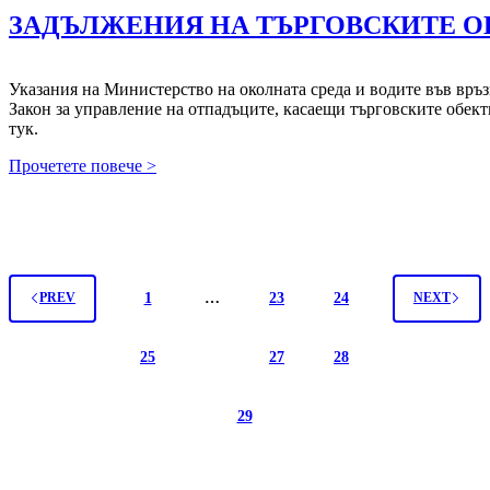
ЗАДЪЛЖЕНИЯ НА ТЪРГОВСКИТЕ О
Указания на Министерство на околната среда и водите във връз
Закон за управление на отпадъците, касаещи търговските обект
тук.
ЗАДЪЛЖЕНИЯ
Прочетете повече >
НА
ТЪРГОВСКИТЕ
ОБЕКТИ
1
…
23
24
PREV
NEXT
25
26
27
28
29