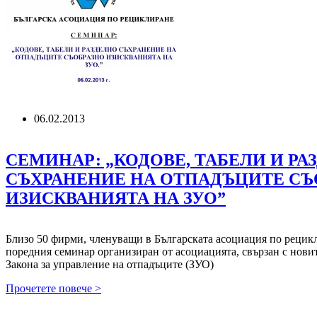
ПО
КОЙТО
ТЪРГОВСКИТЕ
И
АДМИНИСТРАТИВНИТЕ
СГРАДИ
ЩЕ
СЪБИРАТ
РАЗДЕЛНО
06.02.2013
ОТПАДЪЦИТЕ
СЕМИНАР: „КОДОВЕ, ТАБЕЛИ И РА
СЪХРАНЕНИЕ НА ОТПАДЪЦИТЕ СЪ
ИЗИСКВАНИЯТА НА ЗУО”
Близо 50 фирми, членуващи в Българската асоциация по рецикл
поредния семинар организиран от асоциацията, свързан с нови
Закона за управление на отпадъците (ЗУО)
СЕМИНАР:
Прочетете повече >
„КОДОВЕ,
ТАБЕЛИ