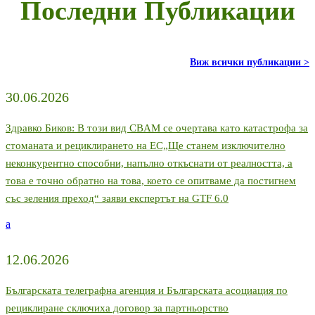
Последни Публикации
Виж всички публикации >
30.06.2026
Здравко Биков: В този вид CBAM се очертава като катастрофа за
стоманата и рециклирането на ЕС„Ще станем изключително
неконкурентно способни, напълно откъснати от реалността, а
това е точно обратно на това, което се опитваме да постигнем
със зеления преход“ заяви експертът на GTF 6.0
a
12.06.2026
Българската телеграфна агенция и Българската асоциация по
рециклиране сключиха договор за партньорство