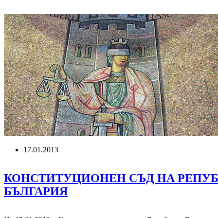
И
РАЗДЕЛНО
СЪХРАНЕНИЕ
НА
ОТПАДЪЦИТЕ
СЪОБРАЗНО
ИЗИСКВАНИЯТА
НА
ЗУО”
17.01.2013
КОНСТИТУЦИОНЕН СЪД НА РЕПУ
БЪЛГАРИЯ