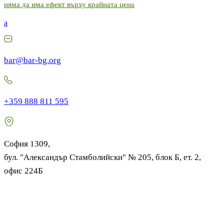
няма да има ефект върху крайната цена
a
bar@bar-bg.org
+359 888 811 595
София 1309,
бул. "Александър Стамболийски" № 205, блок Б, ет. 2,
офис 224Б