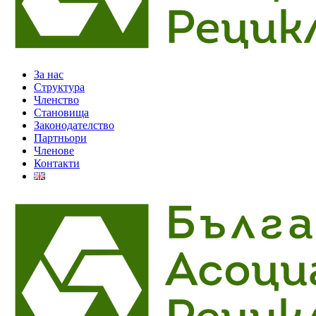
За нас
Структура
Членство
Становища
Законодателство
Партньори
Членове
Контакти