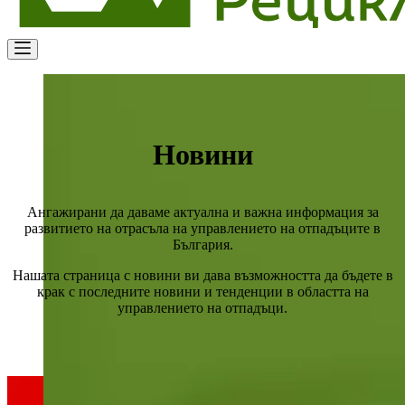
Новини
Ангажирани да даваме актуална и важна информация за
развитието на отрасъла на управлението на отпадъците в
България.
Нашата страница с новини ви дава възможността да бъдете в
крак с последните новини и тенденции в областта на
управлението на отпадъци.