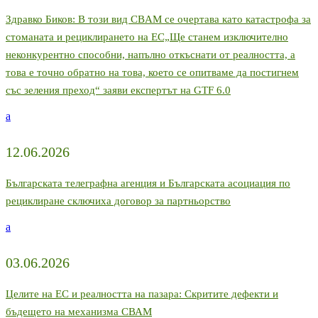
Здравко Биков: В този вид CBAM се очертава като катастрофа за
стоманата и рециклирането на ЕС„Ще станем изключително
неконкурентно способни, напълно откъснати от реалността, а
това е точно обратно на това, което се опитваме да постигнем
със зеления преход“ заяви експертът на GTF 6.0
a
12.06.2026
Българската телеграфна агенция и Българската асоциация по
рециклиране сключиха договор за партньорство
a
03.06.2026
Целите на ЕС и реалността на пазара: Скритите дефекти и
бъдещето на механизма СВАМ