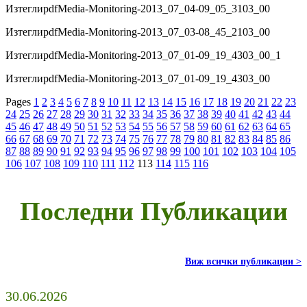
Изтегли
pdf
Media-Monitoring-2013_07_04-09_05_3103_00
Изтегли
pdf
Media-Monitoring-2013_07_03-08_45_2103_00
Изтегли
pdf
Media-Monitoring-2013_07_01-09_19_4303_00_1
Изтегли
pdf
Media-Monitoring-2013_07_01-09_19_4303_00
Pages
1
2
3
4
5
6
7
8
9
10
11
12
13
14
15
16
17
18
19
20
21
22
23
24
25
26
27
28
29
30
31
32
33
34
35
36
37
38
39
40
41
42
43
44
45
46
47
48
49
50
51
52
53
54
55
56
57
58
59
60
61
62
63
64
65
66
67
68
69
70
71
72
73
74
75
76
77
78
79
80
81
82
83
84
85
86
87
88
89
90
91
92
93
94
95
96
97
98
99
100
101
102
103
104
105
106
107
108
109
110
111
112
113
114
115
116
Последни Публикации
Виж всички публикации >
30.06.2026