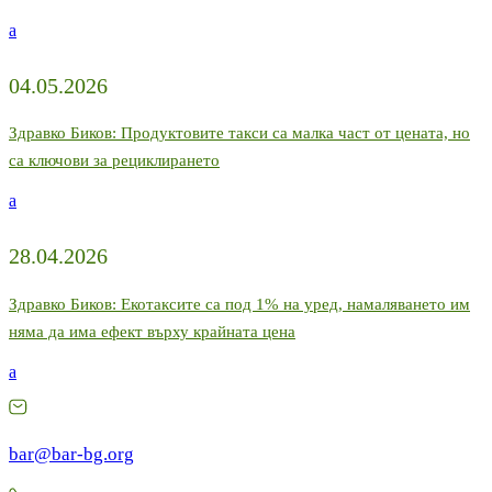
a
04.05.2026
Здравко Биков: Продуктовите такси са малка част от цената, но
са ключови за рециклирането
a
28.04.2026
Здравко Биков: Екотаксите са под 1% на уред, намаляването им
няма да има ефект върху крайната цена
a
bar@bar-bg.org