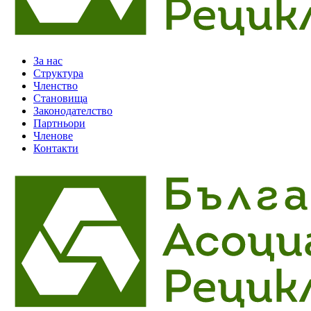
За нас
Структура
Членство
Становища
Законодателство
Партньори
Членове
Контакти