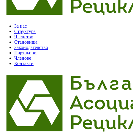
За нас
Структура
Членство
Становища
Законодателство
Партньори
Членове
Контакти