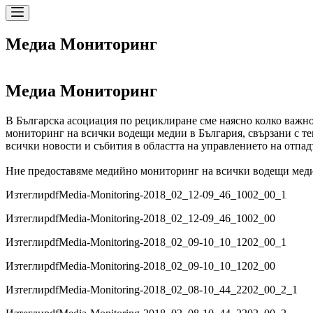
Медиа Мониторинг
Медиа Мониторинг
В Българска асоциация по рециклиране сме наясно колко важно
мониторинг на всички водещи медии в България, свързани с те
всички новости и събития в областта на управлението на отпад
Ние предоставяме медийно мониторинг на всички водещи медии
Изтегли
pdf
Media-Monitoring-2018_02_12-09_46_1002_00_1
Изтегли
pdf
Media-Monitoring-2018_02_12-09_46_1002_00
Изтегли
pdf
Media-Monitoring-2018_02_09-10_10_1202_00_1
Изтегли
pdf
Media-Monitoring-2018_02_09-10_10_1202_00
Изтегли
pdf
Media-Monitoring-2018_02_08-10_44_2202_00_2_1