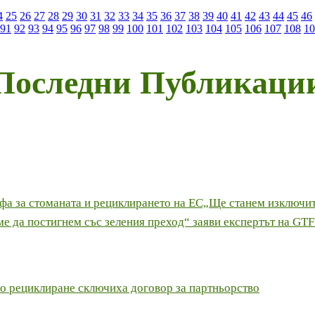
4
25
26
27
28
29
30
31
32
33
34
35
36
37
38
39
40
41
42
43
44
45
46
91
92
93
94
95
96
97
98
99
100
101
102
103
104
105
106
107
108
10
Последни Публикаци
офа за стоманата и рециклирането на ЕС„Ще станем изключи
аме да постигнем със зеления преход“ заяви експертът на GTF
по рециклиране сключиха договор за партньорство