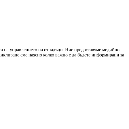
тта на управлението на отпадъци. Ние предоставяме медийно
циклиране сме наясно колко важно е да бъдете информирани за