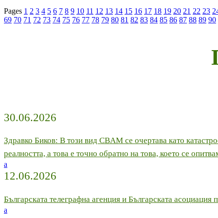
Pages
1
2
3
4
5
6
7
8
9
10
11
12
13
14
15
16
17
18
19
20
21
22
23
2
69
70
71
72
73
74
75
76
77
78
79
80
81
82
83
84
85
86
87
88
89
90
30.06.2026
Здравко Биков: В този вид CBAM се очертава като катастр
реалността, а това е точно обратно на това, което се опитв
a
12.06.2026
Българската телеграфна агенция и Българската асоциация 
a