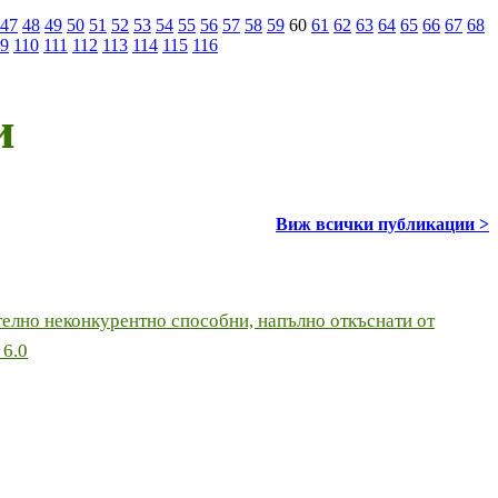
47
48
49
50
51
52
53
54
55
56
57
58
59
60
61
62
63
64
65
66
67
68
9
110
111
112
113
114
115
116
и
Виж всички публикации >
телно неконкурентно способни, напълно откъснати от
 6.0