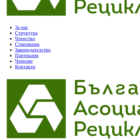
За нас
Структура
Членство
Становища
Законодателство
Партньори
Членове
Контакти