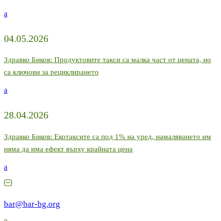
a
04.05.2026
Здравко Биков: Продуктовите такси са малка част от цената, но
са ключови за рециклирането
a
28.04.2026
Здравко Биков: Екотаксите са под 1% на уред, намаляването им
няма да има ефект върху крайната цена
a
bar@bar-bg.org