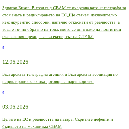
Здравко Биков: В този вид CBAM се очертава като катастрофа за
стоманата и рециклирането на ЕС„Ще станем изключително
неконкурентно способни, напълно откъснати от реалността, а
това е точно обратно на това, което се опитваме да постигнем
със зеления преход“ заяви експертът на GTF 6.0
a
12.06.2026
Българската телеграфна агенция и Българската асоциация по
рециклиране сключиха договор за партньорство
a
03.06.2026
Целите на ЕС и реалността на пазара: Скритите дефекти и
бъдещето на механизма СВАМ