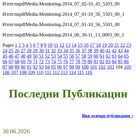
Изтегли
pdf
Media-Monitoring-2014_07_02-10_45_5203_00
Изтегли
pdf
Media-Monitoring-2014_07_01-10_56_5503_00_1
Изтегли
pdf
Media-Monitoring-2014_07_01-10_56_5503_00
Изтегли
pdf
Media-Monitoring-2014_06_30-11_13_0003_00_1
Pages
1
2
3
4
5
6
7
8
9
10
11
12
13
14
15
16
17
18
19
20
21
22
23
24
25
26
27
28
29
30
31
32
33
34
35
36
37
38
39
40
41
42
43
44
45
46
47
48
49
50
51
52
53
54
55
56
57
58
59
60
61
62
63
64
65
66
67
68
69
70
71
72
73
74
75
76
77
78
79
80
81
82
83
84
85
86
87
88
89
90
91
92
93
94
95
96
97
98
99
100
101
102
103
104
105
106
107
108
109
110
111
112
113
114
115
116
Последни Публикации
Виж всички публикации >
30.06.2026