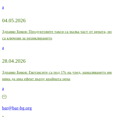
a
04.05.2026
Здравко Биков: Продуктовите такси са малка част от цената, но
са ключови за рециклирането
a
28.04.2026
Здравко Биков: Екотаксите са под 1% на уред, намаляването им
няма да има ефект върху крайната цена
a
bar@bar-bg.org