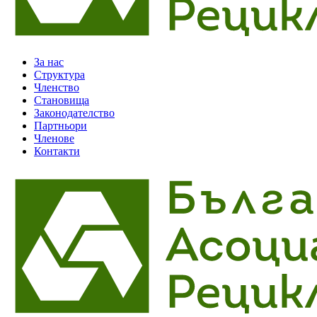
За нас
Структура
Членство
Становища
Законодателство
Партньори
Членове
Контакти