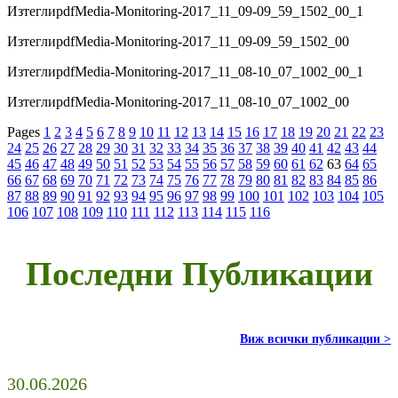
Изтегли
pdf
Media-Monitoring-2017_11_09-09_59_1502_00_1
Изтегли
pdf
Media-Monitoring-2017_11_09-09_59_1502_00
Изтегли
pdf
Media-Monitoring-2017_11_08-10_07_1002_00_1
Изтегли
pdf
Media-Monitoring-2017_11_08-10_07_1002_00
Pages
1
2
3
4
5
6
7
8
9
10
11
12
13
14
15
16
17
18
19
20
21
22
23
24
25
26
27
28
29
30
31
32
33
34
35
36
37
38
39
40
41
42
43
44
45
46
47
48
49
50
51
52
53
54
55
56
57
58
59
60
61
62
63
64
65
66
67
68
69
70
71
72
73
74
75
76
77
78
79
80
81
82
83
84
85
86
87
88
89
90
91
92
93
94
95
96
97
98
99
100
101
102
103
104
105
106
107
108
109
110
111
112
113
114
115
116
Последни Публикации
Виж всички публикации >
30.06.2026