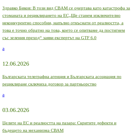
Здравко Биков: В този вид CBAM се очертава като катастрофа за
стоманата и рециклирането на ЕС„Ще станем изключително
неконкурентно способни, напълно откъснати от реалността, а
това е точно обратно на това, което се опитваме да постигнем
със зеления преход“ заяви експертът на GTF 6.0
a
12.06.2026
Българската телеграфна агенция и Българската асоциация по
рециклиране сключиха договор за партньорство
a
03.06.2026
Целите на ЕС и реалността на пазара: Скритите дефекти и
бъдещето на механизма СВАМ