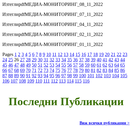
Изтегли
pdf
МЕДИА-МОНИТОРИНГ_08_11_2022
Изтегли
pdf
МЕДИА-МОНИТОРИНГ_07_11_2022
Изтегли
pdf
МЕДИА-МОНИТОРИНГ_04_11_2022
Изтегли
pdf
МЕДИА-МОНИТОРИНГ_02_11_2022
Изтегли
pdf
МЕДИА-МОНИТОРИНГ_01_11_2022
Pages
1
2
3
4
5
6
7
8
9
10
11
12
13
14
15
16
17
18
19
20
21
22
23
24
25
26
27
28
29
30
31
32
33
34
35
36
37
38
39
40
41
42
43
44
45
46
47
48
49
50
51
52
53
54
55
56
57
58
59
60
61
62
63
64
65
66
67
68
69
70
71
72
73
74
75
76
77
78
79
80
81
82
83
84
85
86
87
88
89
90
91
92
93
94
95
96
97
98
99
100
101
102
103
104
105
106
107
108
109
110
111
112
113
114
115
116
Последни Публикации
Виж всички публикации >