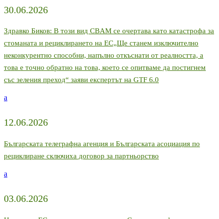
30.06.2026
Здравко Биков: В този вид CBAM се очертава като катастрофа за
стоманата и рециклирането на ЕС„Ще станем изключително
неконкурентно способни, напълно откъснати от реалността, а
това е точно обратно на това, което се опитваме да постигнем
със зеления преход“ заяви експертът на GTF 6.0
a
12.06.2026
Българската телеграфна агенция и Българската асоциация по
рециклиране сключиха договор за партньорство
a
03.06.2026