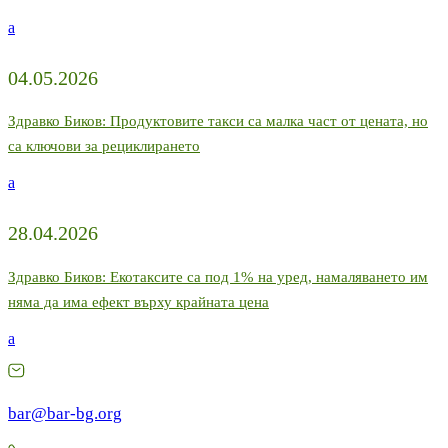
a
04.05.2026
Здравко Биков: Продуктовите такси са малка част от цената, но
са ключови за рециклирането
a
28.04.2026
Здравко Биков: Екотаксите са под 1% на уред, намаляването им
няма да има ефект върху крайната цена
a
bar@bar-bg.org