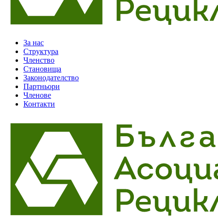
За нас
Структура
Членство
Становища
Законодателство
Партньори
Членове
Контакти