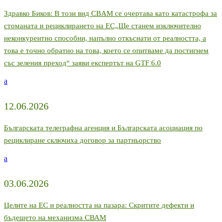
Здравко Биков: В този вид CBAM се очертава като катастрофа за
стоманата и рециклирането на ЕС„Ще станем изключително
неконкурентно способни, напълно откъснати от реалността, а
това е точно обратно на това, което се опитваме да постигнем
със зеления преход“ заяви експертът на GTF 6.0
a
12.06.2026
Българската телеграфна агенция и Българската асоциация по
рециклиране сключиха договор за партньорство
a
03.06.2026
Целите на ЕС и реалността на пазара: Скритите дефекти и
бъдещето на механизма СВАМ