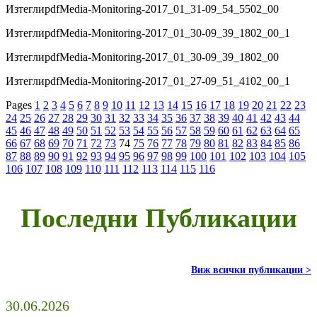
Изтегли
pdf
Media-Monitoring-2017_01_31-09_54_5502_00
Изтегли
pdf
Media-Monitoring-2017_01_30-09_39_1802_00_1
Изтегли
pdf
Media-Monitoring-2017_01_30-09_39_1802_00
Изтегли
pdf
Media-Monitoring-2017_01_27-09_51_4102_00_1
Pages
1
2
3
4
5
6
7
8
9
10
11
12
13
14
15
16
17
18
19
20
21
22
23
24
25
26
27
28
29
30
31
32
33
34
35
36
37
38
39
40
41
42
43
44
45
46
47
48
49
50
51
52
53
54
55
56
57
58
59
60
61
62
63
64
65
66
67
68
69
70
71
72
73
74
75
76
77
78
79
80
81
82
83
84
85
86
87
88
89
90
91
92
93
94
95
96
97
98
99
100
101
102
103
104
105
106
107
108
109
110
111
112
113
114
115
116
Последни Публикации
Виж всички публикации >
30.06.2026