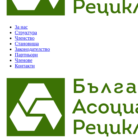
За нас
Структура
Членство
Становища
Законодателство
Партньори
Членове
Контакти