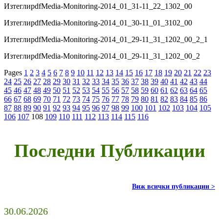
Изтегли
pdf
Media-Monitoring-2014_01_31-11_22_1302_00
Изтегли
pdf
Media-Monitoring-2014_01_30-11_01_3102_00
Изтегли
pdf
Media-Monitoring-2014_01_29-11_31_1202_00_2_1
Изтегли
pdf
Media-Monitoring-2014_01_29-11_31_1202_00_2
Pages
1
2
3
4
5
6
7
8
9
10
11
12
13
14
15
16
17
18
19
20
21
22
23
24
25
26
27
28
29
30
31
32
33
34
35
36
37
38
39
40
41
42
43
44
45
46
47
48
49
50
51
52
53
54
55
56
57
58
59
60
61
62
63
64
65
66
67
68
69
70
71
72
73
74
75
76
77
78
79
80
81
82
83
84
85
86
87
88
89
90
91
92
93
94
95
96
97
98
99
100
101
102
103
104
105
106
107
108
109
110
111
112
113
114
115
116
Последни Публикации
Виж всички публикации >
30.06.2026