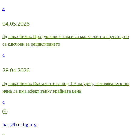
a
04.05.2026
Здравко Биков: Продуктовите такси са малка част от цената, но
са ключови за рециклирането
a
28.04.2026
Здравко Биков: Екотаксите са под 1% на уред, намаляването им
няма да има ефект върху крайната цена
a
bar@bar-bg.org