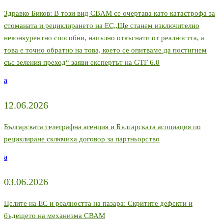
Здравко Биков: В този вид CBAM се очертава като катастрофа за
стоманата и рециклирането на ЕС„Ще станем изключително
неконкурентно способни, напълно откъснати от реалността, а
това е точно обратно на това, което се опитваме да постигнем
със зеления преход“ заяви експертът на GTF 6.0
a
12.06.2026
Българската телеграфна агенция и Българската асоциация по
рециклиране сключиха договор за партньорство
a
03.06.2026
Целите на ЕС и реалността на пазара: Скритите дефекти и
бъдещето на механизма СВАМ