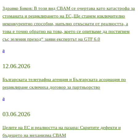
Здравко Биков: В този вид CBAM се очертава като катастрофа за
стоманата и рециклирането на ЕС„Ще станем изключително
неконкурентно способни, напълно откъснати от реалността, а
това е точно обратно на това, което се опитваме да постигнем
със зеления преход“ заяви експертът на GTF 6.0
a
12.06.2026
Българската телеграфна агенция и Българската асоциация по
рециклиране сключиха договор за партньорство
a
03.06.2026
Целите на ЕС и реалността на пазара: Скритите дефекти и
бъдещето на механизма СВАМ