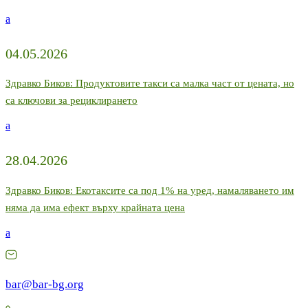
a
04.05.2026
Здравко Биков: Продуктовите такси са малка част от цената, но
са ключови за рециклирането
a
28.04.2026
Здравко Биков: Екотаксите са под 1% на уред, намаляването им
няма да има ефект върху крайната цена
a
bar@bar-bg.org