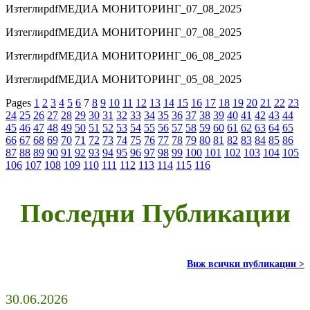
Изтегли
pdf
МЕДИА МОНИТОРИНГ_07_08_2025
Изтегли
pdf
МЕДИА МОНИТОРИНГ_07_08_2025
Изтегли
pdf
МЕДИА МОНИТОРИНГ_06_08_2025
Изтегли
pdf
МЕДИА МОНИТОРИНГ_05_08_2025
Pages
1
2
3
4
5
6
7
8
9
10
11
12
13
14
15
16
17
18
19
20
21
22
23
24
25
26
27
28
29
30
31
32
33
34
35
36
37
38
39
40
41
42
43
44
45
46
47
48
49
50
51
52
53
54
55
56
57
58
59
60
61
62
63
64
65
66
67
68
69
70
71
72
73
74
75
76
77
78
79
80
81
82
83
84
85
86
87
88
89
90
91
92
93
94
95
96
97
98
99
100
101
102
103
104
105
106
107
108
109
110
111
112
113
114
115
116
Последни Публикации
Виж всички публикации >
30.06.2026