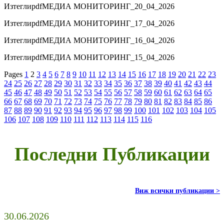
Изтегли
pdf
МЕДИА МОНИТОРИНГ_20_04_2026
Изтегли
pdf
МЕДИА МОНИТОРИНГ_17_04_2026
Изтегли
pdf
МЕДИА МОНИТОРИНГ_16_04_2026
Изтегли
pdf
МЕДИА МОНИТОРИНГ_15_04_2026
Pages
1
2
3
4
5
6
7
8
9
10
11
12
13
14
15
16
17
18
19
20
21
22
23
24
25
26
27
28
29
30
31
32
33
34
35
36
37
38
39
40
41
42
43
44
45
46
47
48
49
50
51
52
53
54
55
56
57
58
59
60
61
62
63
64
65
66
67
68
69
70
71
72
73
74
75
76
77
78
79
80
81
82
83
84
85
86
87
88
89
90
91
92
93
94
95
96
97
98
99
100
101
102
103
104
105
106
107
108
109
110
111
112
113
114
115
116
Последни Публикации
Виж всички публикации >
30.06.2026