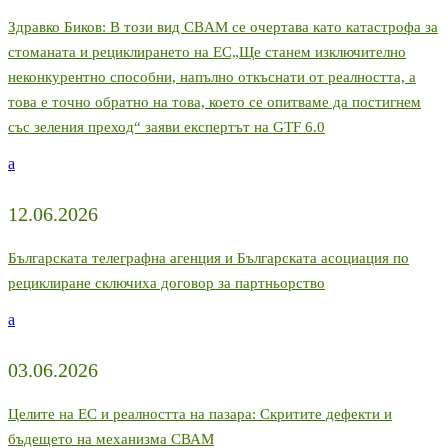
Здравко Биков: В този вид CBAM се очертава като катастрофа за
стоманата и рециклирането на ЕС„Ще станем изключително
неконкурентно способни, напълно откъснати от реалността, а
това е точно обратно на това, което се опитваме да постигнем
със зеления преход“ заяви експертът на GTF 6.0
a
12.06.2026
Българската телеграфна агенция и Българската асоциация по
рециклиране сключиха договор за партньорство
a
03.06.2026
Целите на ЕС и реалността на пазара: Скритите дефекти и
бъдещето на механизма СВАМ