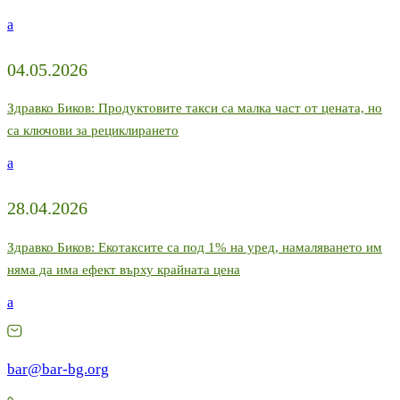
a
04.05.2026
Здравко Биков: Продуктовите такси са малка част от цената, но
са ключови за рециклирането
a
28.04.2026
Здравко Биков: Екотаксите са под 1% на уред, намаляването им
няма да има ефект върху крайната цена
a
bar@bar-bg.org