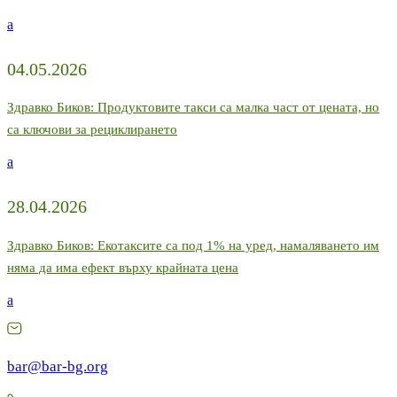
a
04.05.2026
Здравко Биков: Продуктовите такси са малка част от цената, но
са ключови за рециклирането
a
28.04.2026
Здравко Биков: Екотаксите са под 1% на уред, намаляването им
няма да има ефект върху крайната цена
a
bar@bar-bg.org