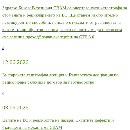
Здравко Биков: В този вид CBAM се очертава като катастрофа за
стоманата и рециклирането на ЕС„Ще станем изключително
неконкурентно способни, напълно откъснати от реалността, а
това е точно обратно на това, което се опитваме да постигнем
със зеления преход“ заяви експертът на GTF 6.0
a
12.06.2026
Българската телеграфна агенция и Българската асоциация по
рециклиране сключиха договор за партньорство
a
03.06.2026
Целите на ЕС и реалността на пазара: Скритите дефекти и
бъдещето на механизма СВАМ