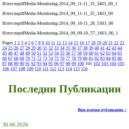
Изтегли
pdf
Media-Monitoring-2014_09_11-11_35_3403_00_1
Изтегли
pdf
Media-Monitoring-2014_09_11-11_35_3403_00
Изтегли
pdf
Media-Monitoring-2014_09_10-11_28_5303_00
Изтегли
pdf
Media-Monitoring-2014_09_09-10_57_1603_00_1
Pages
1
2
3
4
5
6
7
8
9
10
11
12
13
14
15
16
17
18
19
20
21
22
23
24
25
26
27
28
29
30
31
32
33
34
35
36
37
38
39
40
41
42
43
44
45
46
47
48
49
50
51
52
53
54
55
56
57
58
59
60
61
62
63
64
65
66
67
68
69
70
71
72
73
74
75
76
77
78
79
80
81
82
83
84
85
86
87
88
89
90
91
92
93
94
95
96
97
98
99
100
101
102
103
104
105
106
107
108
109
110
111
112
113
114
115
116
Последни Публикации
Виж всички публикации >
30.06.2026