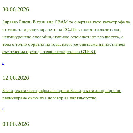
30.06.2026
Здравко Биков: В този вид CBAM се очертава като катастрофа за
стоманата и рециклирането на ЕС„Ще станем изключително
неконкурентно способни, напълно откъснати от реалността, а
това е точно обратно на това, което се опитваме да постигнем
със зеления преход“ заяви експертът на GTF 6.0
a
12.06.2026
Българската телеграфна агенция и Българската асоциация по
рециклиране сключиха договор за партньорство
a
03.06.2026