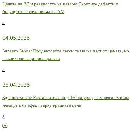
Целите на ЕС и реалността на пазара: Скритите дефекти и
бъдещето на механизма СВАМ
a
04.05.2026
Здравко Биков: Продуктовите такси са малка част от цената, но
са ключови за рециклирането
a
28.04.2026
Здравко Биков: Екотаксите са под 1% на уред, намаляването им
няма да има ефект върху крайната цена
a