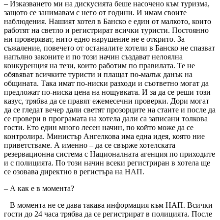
– Изказването ми на дискусията беше насочено към туризма,
защото се занимавам с него от години. И имам своите
наблюдения. Нашият хотел в Банско е един от малкото, които
работят на светло и регистрират всички туристи. Постоянно
ни проверяват, нито едно нарушение не е открито. За
съжаление, повечето от останалите хотели в Банско не спазват
напълно законите и по този начин създават нелоялна
конкуренция на тези, които работим по правилата. Те не
обявяват всичките туристи и плащат по-малък данък на
общината. Така имат по-ниски разходи и съответно могат да
предложат по-ниска цена на нощувката. И за да се реши този
казус, трябва да се правят ежемесечни проверки. Дори могат
да се гледат вечер дали светят прозорците на стаите и после да
се провери в програмата на хотела дали са записани толкова
гости. Ето един много лесен начин, по който може да се
контролира. Министър Ангелкова има една идея, която ние
приветстваме. А именно – да се свърже хотелската
резервационна система с Националната агенция по приходите
и с полицията. По този начин всеки регистриран в хотела ще
се озовава директно в регистъра на НАП.
– А как е в момента?
– В момента не се дава такава информация към НАП. Всички
гости до 24 часа трябва да се регистрират в полицията. После