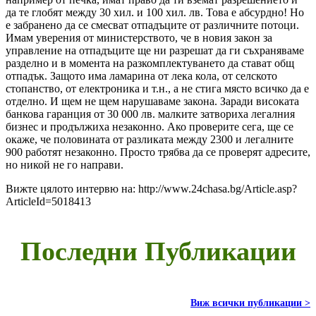
да те глобят между 30 хил. и 100 хил. лв. Това е абсурдно! Но
е забранено да се смесват отпадъците от различните потоци.
Имам уверения от министерството, че в новия закон за
управление на отпадъците ще ни разрешат да ги съхраняваме
разделно и в момента на разкомплектуването да стават общ
отпадък. Защото има ламарина от лека кола, от селското
стопанство, от електроника и т.н., а не стига място всичко да е
отделно. И щем не щем нарушаваме закона. Заради високата
банкова гаранция от 30 000 лв. малките затвориха легалния
бизнес и продължиха незаконно. Ако проверите сега, ще се
окаже, че половината от разликата между 2300 и легалните
900 работят незаконно. Просто трябва да се проверят адресите,
но никой не го направи.
Вижте цялото интервю на: http://www.24chasa.bg/Article.asp?
ArticleId=5018413
Последни Публикации
Виж всички публикации >