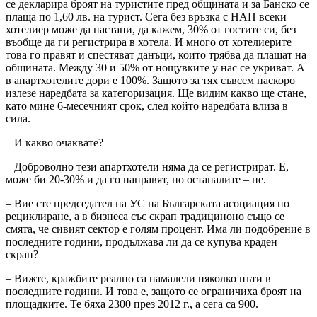
се декларира броят на туристите пред общината и за Банско се
плаща по 1,60 лв. на турист. Сега без връзка с НАП всеки
хотелиер може да настани, да кажем, 30% от гостите си, без
въобще да ги регистрира в хотела. И много от хотелиерите
това го правят и спестяват данъци, които трябва да плащат на
общината. Между 30 и 50% от нощувките у нас се укриват. А
в апартхотелите дори е 100%. Защото за тях съвсем наскоро
излезе наредбата за категоризация. Ще видим какво ще стане,
като мине 6-месечният срок, след който наредбата влиза в
сила.
– И какво очаквате?
– Доброволно тези апартхотели няма да се регистрират. Е,
може би 20-30% и да го направят, но останалите – не.
– Вие сте председател на УС на Българската асоциация по
рециклиране, а в бизнеса със скрап традициноно също се
смята, че сивият сектор е голям процент. Има ли подобрение в
последните години, продължава ли да се купува краден
скрап?
– Вижте, кражбите реално са намалели няколко пъти в
последните години. И това е, защото се ограничиха броят на
площадките. Те бяха 2300 през 2012 г., а сега са 900.