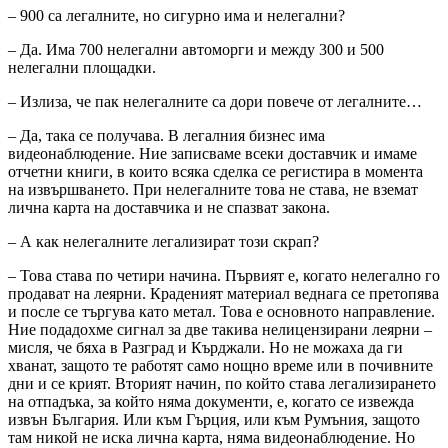
– 900 са легалните, но сигурно има и нелегални?
– Да. Има 700 нелегални автоморги и между 300 и 500
нелегални площадки.
– Излиза, че пак нелегалните са дори повече от легалните…
– Да, така се получава. В легалния бизнес има
видеонаблюдение. Ние записваме всеки доставчик и имаме
отчетни книги, в които всяка сделка се регистира в момента
на извършването. При нелегалните това не става, не вземат
лична карта на доставчика и не спазват закона.
– А как нелегалните легализират този скрап?
– Това става по четири начина. Първият е, когато нелегално го
продават на леярни. Краденият материал веднага се претопява
и после се търгува като метал. Това е основното направление.
Ние подадохме сигнал за две такива нелицензирани леярни –
мисля, че бяха в Разград и Кърджали. Но не можаха да ги
хванат, защото те работят само нощно време или в почивните
дни и се крият. Вторият начин, по който става легализирането
на отпадъка, за който няма документи, е, когато се извежда
извън България. Или към Гърция, или към Румъния, защото
там никой не иска лична карта, няма видеонаблюдение. Но