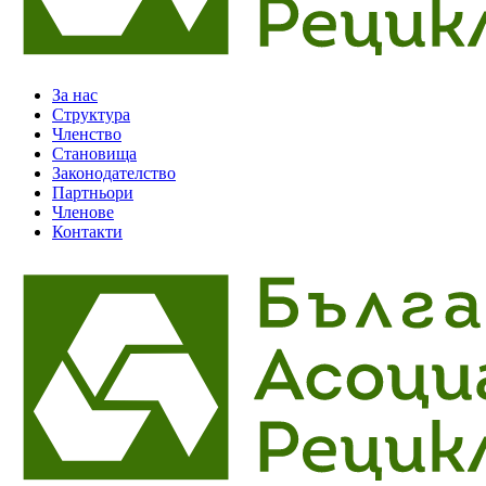
За нас
Структура
Членство
Становища
Законодателство
Партньори
Членове
Контакти