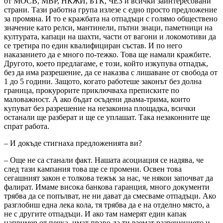
от МОСВ, МВР, НКЖИ, БТК, ЧЕЗ и всички заинтересовани
страни. Тази работна група излезе с едно просто предложение
за промяна. И то е кражбата на отпадъци с голямо обществено
значение като релси, мантинели, пътни знаци, паметници на
културата, капаци на шахти, части от вагони и локомотиви да
се третира по един квалифициран състав. И по него
наказанието да е много по-тежко. Това ще намали кражбите.
Другото, което предлагаме, е този, който изкупува отпадък,
без да има разрешение, да се наказва с лишаване от свобода от
1 до 5 години. Защото, когато работеше законът без долна
граница, прокурорите приключваха преписките по
маловажност. А ако бъдат осъдени двама-трима, които
купуват без разрешение на незаконна площадка, всички
останали ще разберат и ще се уплашат. Така незаконните ще
спрат работа.
– И докъде стигнаха предложенията ви?
– Още не са станали факт. Нашата асоциация се надява, че
след тази кампания това ще се промени. Освен това
сегашният закон е толкова тежък за нас, че някои започват да
фалират. Имаме висока банкова гаранция, много документи
трябва да се попълват, не ни дават да смесваме отпадъци. Ако
разглобиш една лека кола, тя трябва да е на отделно място, а
не с другите отпадъци. И ако там намерят един капак
например от печка, имат право да ти вземат разрешението и