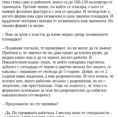
това става само в районите, които са до 100-120 километра от
границата. Третият начин, по който се пласира, е като се
намери фалшива фактура и с нея се продава. И четвъртият е,
когато фирма има една незаконна и една законна площадка. И
краденият материал минава от незаконната към законната. Но
такива фирми са малко.
– Има ли воля у властта да вземе мерки срещу незаконните
площадки?
– Подаваме сигнали, те проверяват, но не могат да ги хванат.
Проблем е, че законът не ни дава право да влезем вътре, да
видим какво има и да ги хванат, когато работят. В
Наказателния кодекс пише, че който извършва търговска
дейност с отпъдъци от черни и цветни метали без лиценз, се
наказва с лишаване от свобода до 5 години. Добре, но от 2
години няма лицензии, а има разрешителни. И сега излиза, че
всички ние, които работим легално с разрешения, но не с
лицензии, сме престъпници. Още по-лошото е, че това е и
формално основание за тези без разрешително да избягват
наказателната отговорност.
– Предложили ли сте промяна?
– Да. По промяната работиха 3 месеца екип от специалисти –