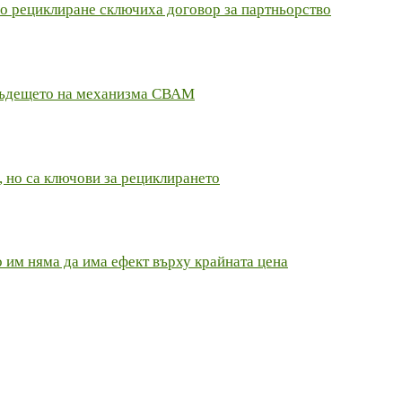
по рециклиране сключиха договор за партньорство
и бъдещето на механизма СВАМ
, но са ключови за рециклирането
о им няма да има ефект върху крайната цена