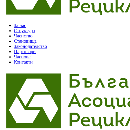
За нас
Структура
Членство
Становища
Законодателство
Партньори
Членове
Контакти