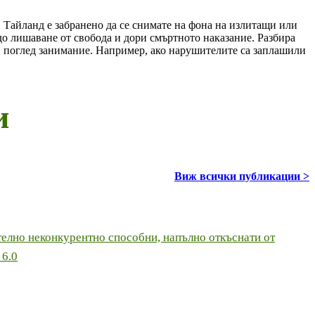
 Тайланд е забранено да се снимате на фона на излитащи или
о лишаване от свобода и дори смъртното наказание. Разбира
ъв поглед занимание. Например, ако нарушителите са заплашили
и
Виж всички публикации >
телно неконкурентно способни, напълно откъснати от
 6.0