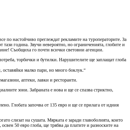
все по настойчиво преглеждат рекламите на туроператорите. За
от тази година. Звучи невероятно, но ограниченията, глобите и
азание! Съобщиха го почти всички световни агенции.
потреба, торбички и бутилки. Нарушителите ще заплащат глоба
н, оставяйки малко пари, но много боклук.“
магазини, аптеки, лавки и ресторанти.
иалните зони. Забраната е нова и ще се спазва стриктно,
но. Глобата започва от 135 евро и ще се прилага от идния
гато слизат на сушата. Мярката е заради главоболията, които
 освен 50 евро глоба, ще трябва да платите и разноските на