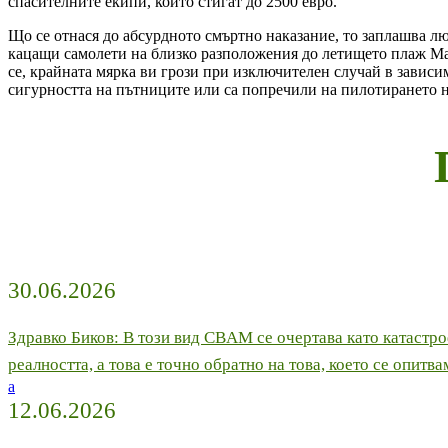
спасителните екипи, които стигат до 2500 евро.
Що се отнася до абсурдното смъртно наказание, то заплашва лю
кацащи самолети на близко разположения до летището плаж Май
се, крайната мярка ви грози при изключителен случай в завис
сигурността на пътниците или са попречили на пилотирането н
30.06.2026
Здравко Биков: В този вид CBAM се очертава като катастр
реалността, а това е точно обратно на това, което се опитв
a
12.06.2026