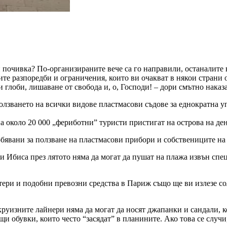
 почивка? По-организираните вече са го направили, останалите 
ите разпоредби и ограничения, които ви очакват в някои страни 
ки глоби, лишаване от свобода и, о, Господи! – дори смътно нак
олзването на всички видове пластмасови съдове за еднократна у
на около 20 000 „фериботни” туристи пристигат на острова на де
бявани за ползване на пластмасови прибори и собствениците на 
и Ибиса през лятото няма да могат да пушат на плажа извън спец
ри и подобни превозни средства в Париж също ще ви излезе соле
уизните лайнери няма да могат да носят джапанки и сандали, ко
и обувки, които често “засядат” в планините. Ако това се случи,