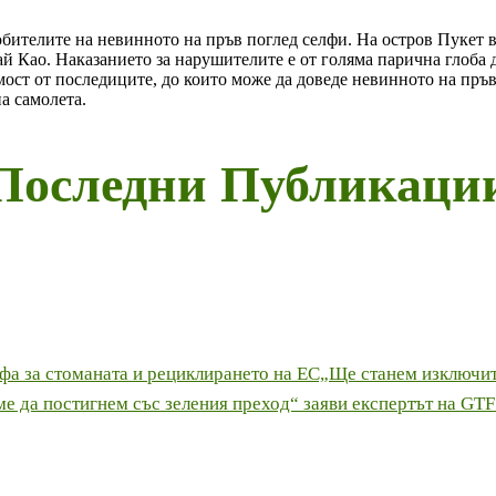
бителите на невинното на пръв поглед селфи. На остров Пукет в
 Као. Наказанието за нарушителите е от голяма парична глоба д
имост от последиците, до които може да доведе невинното на пр
а самолета.
Последни Публикаци
офа за стоманата и рециклирането на ЕС„Ще станем изключи
аме да постигнем със зеления преход“ заяви експертът на GTF