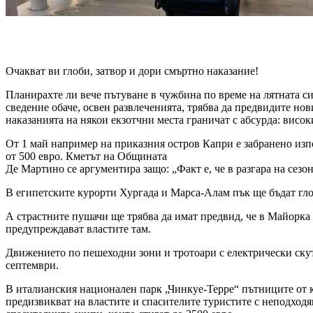
Очакват ви глоби, затвор и дори смъртно наказание!
Планирахте ли вече пътуване в чужбина по време на лятната си
сведение обаче, освен развлеченията, трябва да предвидите нов
наказанията на някои екзотчни места граничат с абсурда: висо
От 1 май например на приказния остров Капри е забранено изп
от 500 евро. Кметът на Общината
Де Мартино се аргументира защо: „Факт е, че в разгара на сезо
В египетските курорти Хургада и Марса-Алам пък ще бъдат гло
А страстните пушачи ще трябва да имат предвид, че в Майорка 
предупреждават властите там.
Движението по пешеходни зони и тротоари с електрически скуте
септември.
В италианския национален парк „Чинкуе-Терре“ пътниците от кр
предизвикват на властите и спасителите туристите с неподходящ