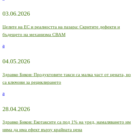
03.06.2026
Целите на ЕС и реалността на пазара: Скритите дефекти и
бъдещето на механизма СВАМ
a
04.05.2026
Здравко Биков: Продуктовите такси са малка част от цената, но
са ключови за рециклирането
a
28.04.2026
Здравко Биков: Екотаксите са под 1% на уред, намаляването им
няма да има ефект върху крайната цена