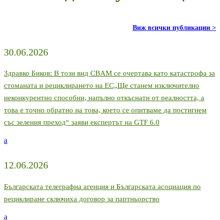
Виж всички публикации >
30.06.2026
Здравко Биков: В този вид CBAM се очертава като катастрофа за
стоманата и рециклирането на ЕС„Ще станем изключително
неконкурентно способни, напълно откъснати от реалността, а
това е точно обратно на това, което се опитваме да постигнем
със зеления преход“ заяви експертът на GTF 6.0
a
12.06.2026
Българската телеграфна агенция и Българската асоциация по
рециклиране сключиха договор за партньорство
a