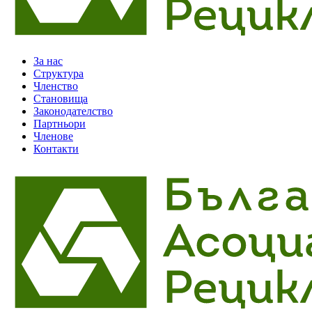
За нас
Структура
Членство
Становища
Законодателство
Партньори
Членове
Контакти