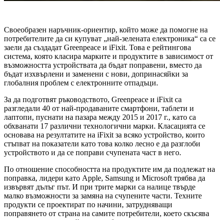
Своеобразен наръчник-ориентир, който може да помогне на
потребителите да си купуват „най-зелената електроника“ са се
заели да създадат Greenpeace и iFixit.
Това е рейтингова
система, която класира марките и продуктите в зависимост от
възможността устройствата да бъдат поправени, вместо да
бъдат изхвърлени и заменени с нови, допринасяйки за
глобалния проблем с електронните отпадъци.
За да подготвят ръководството, Greenpeace и iFixit са
разгледали 40 от най-продаваните смартфони, таблети и
лаптопи, пуснати на пазара между 2015 и 2017 г., като са
обхванати 17 различни технологични марки. Класацията се
основава на резултатите на iFixit за всяко устройство, които
стъпват на показатели като това колко лесно е да разглоби
устройството и да се поправи счупената част в него.
По отношение способността на продуктите им да подлежат на
поправка, лидери като Apple, Samsung и Microsoft трябва да
извървят дълъг път. И при трите марки са налице твърде
малко възможности за замяна на счупените части. Техните
продукти се проектират по начини, затрудняващи
поправянето от страна на самите потребители, което скъсява