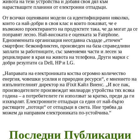
живота на тези устройства и добавя своя дял към
нарастващите планини от електронни отпадъци.
От всички оценявани модели са идентифицирани няколко,
които са най-добри в своя клас и които показват, че е
възможно проектирането на продуктите така, че да могат да се
поправят лесно. Най-високата е оценката за Fairphone.
Едноименната организация неотдавна създаде „етичен“
смартфон: безконфликтен, произведен на база справедливи
заплати за работниците, със заменяеми части и лесен за
рециклиране в края на живота на телефона. Други марки с
добри резултати са Dell, HP и LG.
„Направата на електрониката коства огромно количество
енергия, човешки усилия и природни ресурси“, е мнението на
изпълнителният директор на iFixit Кайл Виенс. „И все пак,
производителите произвеждат милиарди утройства тях всяка
година – а потребителите ги използват за кратко, преди да ги
изхвърлят. Електронните отпадъци са един от най-бързо
растящите „потоци“ от отпадъци в света. Ние трябва да
можем да направим електрониката по-устойчива.“
Последни Публикации