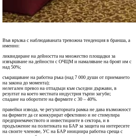
Във връзка с наблюдаваната тревожна тенденция в бранша, а
именно:
ликвидиране на дейността на множество площадки за
извършване на дейности с ОЧЦМ и намаляване на броят им с
над 50%;
съкращаване на работна ръка (над 7 000 души от приемането
на закона до момента);
нелегален превоз на отпадъци към съседни държави, в
резултат на което местната индустрия търпи загуби;
спадане на оборотите на фирмите с 30 – 40%.
правейки извода, че регулаторната рамка не дава възможност
на фирмите да се конкурират ефективно и не стимулира
предприемачеството и инвестициите в сектора, и в
продължение на политиката на БАР за защита на интересите
на своите членове, УС на БАР инициира работна среща с