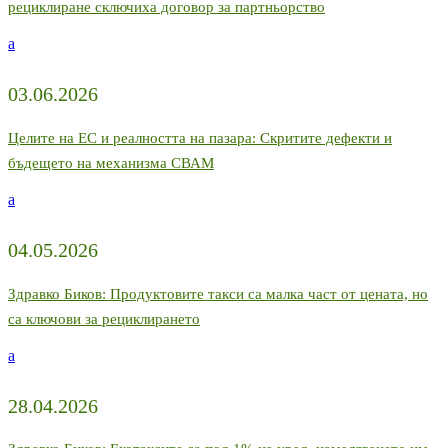
рециклиране сключиха договор за партньорство
a
03.06.2026
Целите на ЕС и реалността на пазара: Скритите дефекти и
бъдещето на механизма СВАМ
a
04.05.2026
Здравко Биков: Продуктовите такси са малка част от цената, но
са ключови за рециклирането
a
28.04.2026