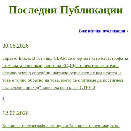
Последни Публикации
Виж всички публикации >
30.06.2026
Здравко Биков: В този вид CBAM се очертава като катастрофа за
стоманата и рециклирането на ЕС„Ще станем изключително
неконкурентно способни, напълно откъснати от реалността, а
това е точно обратно на това, което се опитваме да постигнем
със зеления преход“ заяви експертът на GTF 6.0
a
12.06.2026
Българската телеграфна агенция и Българската асоциация по