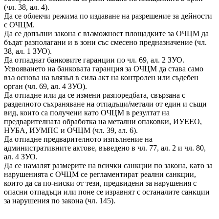
(чл. 38, ал. 4).
Да се облекчи режима по издаване на разрешение за дейности
с ОЧЦМ.
Да се допълни закона с възможност площадките за ОЧЦМ да
бъдат разполагани и в зони със смесено предназначение (чл.
38, ал. 1 ЗУО).
Да отпаднат банковите гаранции по чл. 69, ал. 2 ЗУО.
Усвояването на банковата гаранция за ОЧЦМ да става само
въз основа на влязъл в сила акт на контролен или съдебен
орган (чл. 69, ал. 4 ЗУО).
Да отпадне или да се измени разпоредбата, свързана с
разделното съхраняване на отпадъци/метали от един и същи
вид, които са получени като ОЧЦМ в резултат на
предварителната обработка на метални опаковки, ИУЕЕО,
НУБА, ИУМПС и ОЧЦМ (чл. 39, ал. 6).
Да отпадне предварителното изпълнение на
административните актове, въведено в чл. 77, ал. 2 и чл. 80,
ал. 4 ЗУО.
Да се намалят размерите на всички санкции по закона, като за
нарушенията с ОЧЦМ се регламентират реални санкции,
които да са по-ниски от тези, предвидени за нарушения с
опасни отпадъци или поне се изравнят с останалите санкции
за нарушения по закона (чл. 145).