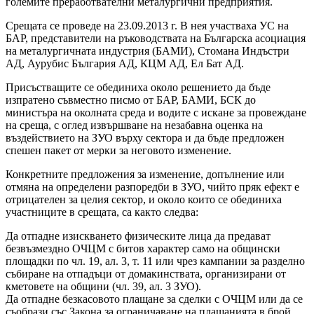
големите преработвателни металургични предприятия.
Срещата се проведе на 23.09.2013 г. В нея участваха УС на
БАР, представители на ръководствата на Българска асоциация
на металургичната индустрия (БАМИ), Стомана Индъстри
АД, Аурубис България АД, КЦМ АД, Ел Бат АД.
Присъстващите се обединиха около решението да бъде
изпратено съвместно писмо от БАР, БАМИ, БСК до
министъра на околната среда и водите с искане за провеждане
на среща, с оглед извършване на незабавна оценка на
въздействието на ЗУО върху сектора и да бъде предложен
спешен пакет от мерки за неговото изменение.
Конкретните предложения за изменение, допълнение или
отмяна на определени разпоредби в ЗУО, чийто пряк ефект е
отрицателен за целия сектор, и около които се обединиха
участниците в срещата, са както следва:
Да отпадне изискването физическите лица да предават
безвъзмездно ОЧЦМ с битов характер само на общински
площадки по чл. 19, ал. 3, т. 11 или чрез кампании за разделно
събиране на отпадъци от домакинствата, организирани от
кметовете на общини (чл. 39, ал. 3 ЗУО).
Да отпадне безкасовото плащане за сделки с ОЧЦМ или да се
съобрази със Закона за ограничаване на плащанията в брой