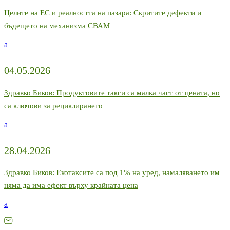
Целите на ЕС и реалността на пазара: Скритите дефекти и
бъдещето на механизма СВАМ
a
04.05.2026
Здравко Биков: Продуктовите такси са малка част от цената, но
са ключови за рециклирането
a
28.04.2026
Здравко Биков: Екотаксите са под 1% на уред, намаляването им
няма да има ефект върху крайната цена
a