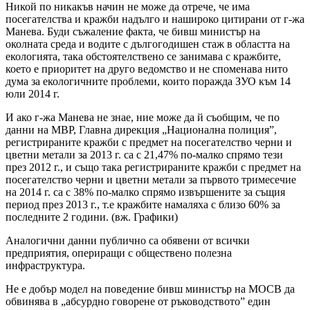
Никой по никакъв начин не може да отрече, че има
посегателства и кражби надълго и нашироко цитирани от г-жа
Манева. Буди съжаление факта, че бивш министър на
околната среда и водите с дългогодишен стаж в областта на
екологията, така обстоятелствено се занимава с кражбите,
което е приоритет на друго ведомство и не споменава нито
дума за екологичните проблеми, които поражда ЗУО към 14
юли 2014 г.
И ако г-жа Манева не знае, ние може да й съобщим, че по
данни на МВР, Главна дирекция „Национална полиция”,
регистрираните кражби с предмет на посегателство черни и
цветни метали за 2013 г. са с 21,47% по-малко спрямо тези
през 2012 г., и също така регистрираните кражби с предмет на
посегателство черни и цветни метали за първото тримесечие
на 2014 г. са с 38% по-малко спрямо извършените за същия
период през 2013 г., т.е кражбите намаляха с близо 60% за
последните 2 години. (вж. Графики)
Аналогични данни публично са обявени от всички
предприятия, опериращи с обществено полезна
инфраструктура.
Не е добър модел на поведение бивш министър на МОСВ да
обвинява в „абсурдно говорене от ръководството” един