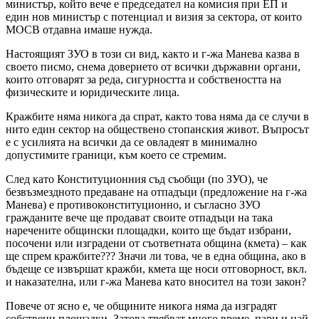
министър, който вече е председател на комисия при ЕП и
един нов министър с потенциал и визия за сектора, от които
МОСВ отдавна имаше нужда.
Настоящият ЗУО в този си вид, както и г-жа Манева казва в
своето писмо, снема доверието от всички държавни органи,
които отговарят за реда, сигурността и собствеността на
физическите и юридическите лица.
Кражбите няма никога да спрат, както това няма да се случи в
нито един сектор на обществено стопанския живот. Въпросът
е с усилията на всички да се овладеят в минимално
допустимите граници, към което се стремим.
След като Конституционния съд съобщи (по ЗУО), че
безвъзмездното предаване на отпадъци (предложение на г-жа
Манева) е противоконституционно, и съгласно ЗУО
гражданите вече ще продават своите отпадъци на така
наречените общински площадки, които ще бъдат избрани,
посочени или изградени от съответната община (кмета) – как
ще спрем кражбите??? Значи ли това, че в една община, ако в
бъдеще се извършат кражби, кмета ще носи отговорност, вкл.
и наказателна, или г-жа Манева като вносител на този закон?
Повече от ясно е, че общините никога няма да изградят
собствени площадки. Затова трябват много време, пари и най-