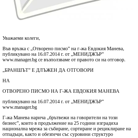
Уважаеми колеги,
Във връзка с „Отворено писмо” на г-жа Евдокия Манева,
публикувано на 16.07.2014 г. от „МЕНИДЖЪР”
www.manager.bg се възползваме от правото си на отговор.
„БРАНШЪТ” Е ДЛЪЖЕН ДА ОТГОВОРИ
НА
ОТВОРЕНО ПИСМО НА Г-ЖА ЕВДОКИЯ МАНЕВА
публикувано на 16.07.2014 г. от „МЕНИДЖЪР”
www.manager.bg
Г-жа Манева нарича „брътвежи на говорители на този
бизнес”, които в продължение на 25 години изградиха
национална мрежа за събиране, сортиране и рециклиране на
отпадъци, както и обезпечи със суровини структуро