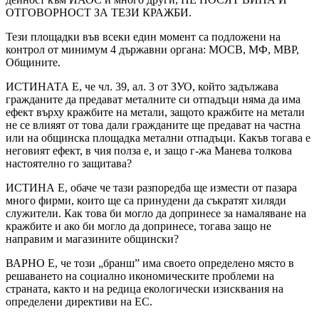
ОТГОВОРНОСТ ЗА ТЕЗИ КРАЖБИ.
Тези площадки във всеки един момент са подложени на
контрол от минимум 4 държавни органа: МОСВ, МФ, МВР,
Общините.
ИСТИНАТА Е, че чл. 39, ал. 3 от ЗУО, който задължава
гражданите да предават металните си отпадъци няма да има
ефект върху кражбите на метали, защото кражбите на метали
не се влияят от това дали гражданите ще предават на частна
или на общинска площадка метални отпадъци. Какъв тогава е
неговият ефект, в чия полза е, и защо г-жа Манева толкова
настоятелно го защитава?
ИСТИНА Е, обаче че тази разпоредба ще измести от пазара
много фирми, които ще са принудени да съкратят хиляди
служители. Как това би могло да допринесе за намаляване на
кражбите и ако би могло да допринесе, тогава защо не
направим и магазините общински?
ВАРНО Е, че този „бранш” има своето определено място в
решаването на социално икономическите проблеми на
страната, както и на редица екологически изисквания на
определени директиви на ЕС.