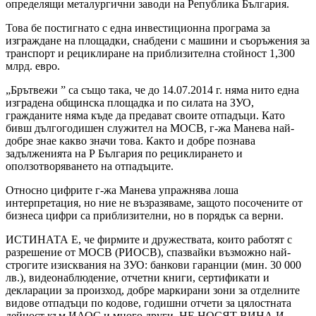
определящи металургични заводи на Република България.
Това бе постигнато с една инвестиционна програма за
изграждане на площадки, снабдени с машини и съоръжения за
транспорт и рециклиране на приблизителна стойност 1,300
млрд. евро.
„Брътвежи ” са също така, че до 14.07.2014 г. няма нито една
изградена общинска площадка и по силата на ЗУО,
гражданите няма къде да предават своите отпадъци. Като
бивш дългогодишен служител на МОСВ, г-жа Манева най-
добре знае какво значи това. Както и добре познава
задълженията на Р България по рециклирането и
оползотворяването на отпадъците.
Относно цифрите г-жа Манева упражнява лоша
интерпретация, но ние не възразяваме, защото посочените от
бизнеса цифри са приблизителни, но в порядък са верни.
ИСТИНАТА Е, че фирмите и дружествата, които работят с
разрешение от МОСВ (РИОСВ), спазвайки възможно най-
строгите изисквания на ЗУО: банкови гаранции (мин. 30 000
лв.), видеонаблюдение, отчетни книги, сертификати и
декларации за произход, добре маркирани зони за отделните
видове отпадъци по кодове, годишни отчети за цялостната
дейност към ИАОС и много други, НЕ НОСЯТ ВИНА И