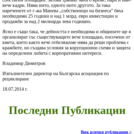
вече кадри. Няма нито, едното нито другото. За така
наречените от г-жа Манева „собственици на бизнеса” бяха
необходими 25 години и над 1 млрд. евро инвестиции и
продажби за над 2 милиарда лева годишно.
Ясно е също така, че дейността е необходима и общините ще я
организират със съществуващите вече площадки, посочени от
кмета, което както вече отбелязахме няма да реши проблема с
кражбите, но създава условия за корупционни схеми и защита
на определени лобита с корпоративни интереси.
Владимир Димитров
Изпълнителен директор на Българска асоциация по
рециклиране
18.07.2014 г.
Последни Публикации
Виж всички публикации >