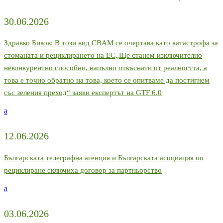
30.06.2026
Здравко Биков: В този вид CBAM се очертава като катастрофа за
стоманата и рециклирането на ЕС„Ще станем изключително
неконкурентно способни, напълно откъснати от реалността, а
това е точно обратно на това, което се опитваме да постигнем
със зеления преход“ заяви експертът на GTF 6.0
a
12.06.2026
Българската телеграфна агенция и Българската асоциация по
рециклиране сключиха договор за партньорство
a
03.06.2026