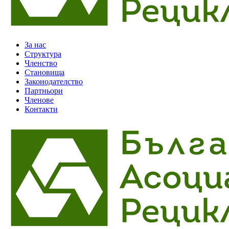
За нас
Структура
Членство
Становища
Законодателство
Партньори
Членове
Контакти