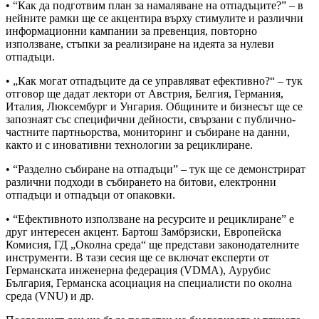
• “Как да подготвим план за намаляване на отпадъците?” – в
нейните рамки ще се акцентира върху стимулите и различни
информационни кампании за превенция, повторно
използване, стъпки за реализиране на идеята за нулеви
отпадъци.
• „Как могат отпадъците да се управляват ефективно?“ – тук
отговор ще дадат лектори от Австрия, Белгия, Германия,
Италия, Люксембург и Унгария. Общините и бизнесът ще се
запознаят със специфични дейности, свързани с публично-
частните партньорства, мониторинг и събиране на данни,
както и с иновативни технологии за рециклиране.
• “Разделно събиране на отпадъци” – тук ще се демонстрират
различни подходи в събирането на битови, електронни
отпадъци и отпадъци от опаковки.
• “Ефективното използване на ресурсите и рециклиране” е
друг интересен акцент. Бартош Замбрзиски, Европейска
Комисия, ГД „Околна среда“ ще представи законодателните
инструменти. В тази сесия ще се включат експерти от
Германската инженерна федерация (VDMA), Аурубис
България, Германска асоциация на специалисти по околна
среда (VNU) и др.