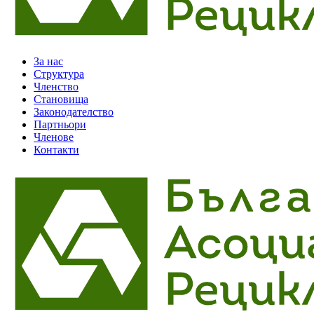
За нас
Структура
Членство
Становища
Законодателство
Партньори
Членове
Контакти