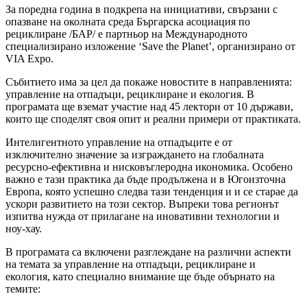
За поредна година в подкрепа на инициативи, свързани с
опазване на околната среда Бъргарска асоциация по
рециклиране /БАР/ е партньор на Международното
специализирано изложение ‘Save the Planet’, организирано от
VIA Expo.
Събитието има за цел да покаже новостите в направленията:
управление на отпадъци, рециклиране и екология. В
програмата ще вземат участие над 45 лектори от 10 държави,
които ще споделят своя опит и реални примери от практиката.
Интелигентното управление на отпадъците е от
изключително значение за изграждането на глобалната
ресурсно-ефективна и нисковъглеродна икономика. Особено
важно е тази практика да бъде продължена и в Югоизточна
Европа, която успешно следва тази тенденция и и се старае да
ускори развитието на този сектор. Въпреки това регионът
изпитва нужда от прилагане на иновативни технологии и
ноу-хау.
В програмата са включени разглеждане на различни аспекти
на темата за управление на отпадъци, рециклиране и
екология, като специално внимание ще бъде обърнато на
темите: