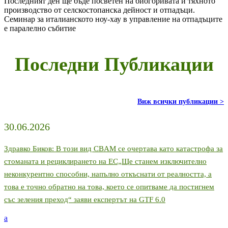
Последният ден ще бъде посветен на биогоривата и тяхното
производство от селскостопанска дейност и отпадъци.
Семинар за италианското ноу-хау в управление на отпадъците
е паралелно събитие
Последни Публикации
Виж всички публикации >
30.06.2026
Здравко Биков: В този вид CBAM се очертава като катастрофа за
стоманата и рециклирането на ЕС„Ще станем изключително
неконкурентно способни, напълно откъснати от реалността, а
това е точно обратно на това, което се опитваме да постигнем
със зеления преход“ заяви експертът на GTF 6.0
a