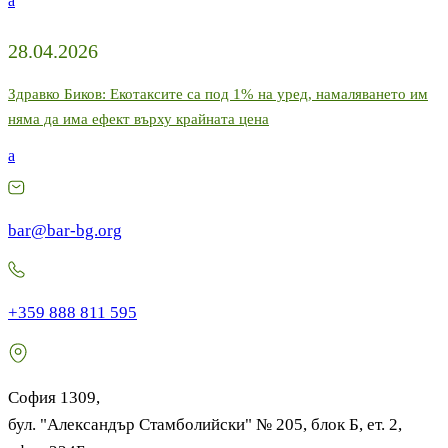
a
28.04.2026
Здравко Биков: Екотаксите са под 1% на уред, намаляването им
няма да има ефект върху крайната цена
a
bar@bar-bg.org
+359 888 811 595
София 1309,
бул. "Александър Стамболийски" № 205, блок Б, ет. 2,