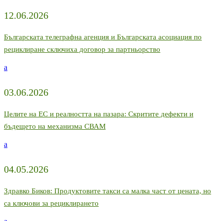
12.06.2026
Българската телеграфна агенция и Българската асоциация по
рециклиране сключиха договор за партньорство
a
03.06.2026
Целите на ЕС и реалността на пазара: Скритите дефекти и
бъдещето на механизма СВАМ
a
04.05.2026
Здравко Биков: Продуктовите такси са малка част от цената, но
са ключови за рециклирането